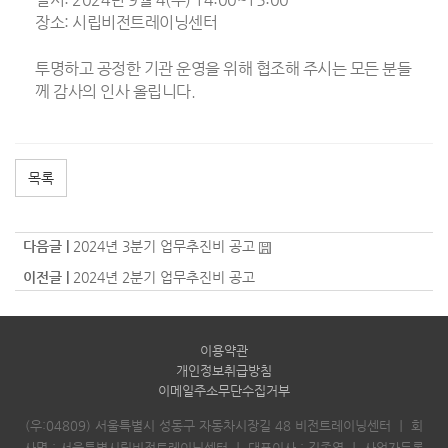
장소: 시립비전트레이닝센터
투명하고 공정한 기관 운영을 위해 협조해 주시는 모든 분들
께 감사의 인사 올립니다.
목록
다음글 |
2024년 3분기 업무추진비 공고
이전글 |
2024년 2분기 업무추진비 공고
이용약관
개인정보취급방침
이메일주소무단수집거부
(우:04809) 서울특별시 성동구 자동차시장길 48 비전트레이닝센터
｜
회
사명 : 서울특별시립비전트레이닝센터
｜
대표이사 : 김종열
｜
사업자등록