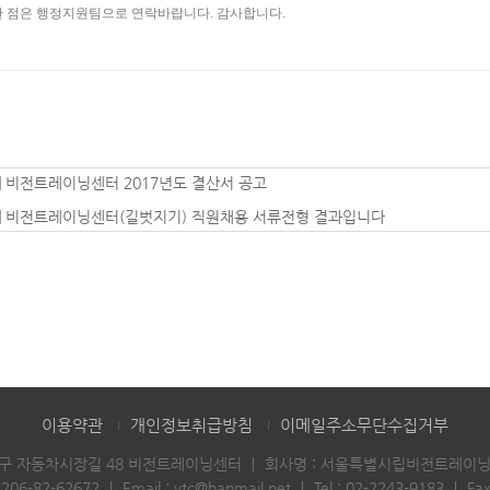
 점은 행정지원팀으로 연락바랍니다. 감사합니다.
|
비전트레이닝센터 2017년도 결산서 공고
|
비전트레이닝센터(길벗지기) 직원채용 서류전형 결과입니다
이용약관
개인정보취급방침
이메일주소무단수집거부
성동구 자동차시장길 48 비전트레이닝센터
｜
회사명 : 서울특별시립비전트레이
06-82-62672
｜
Email :
vtc@hanmail.net
｜
Tel :
02-2243-9183
｜
Fax