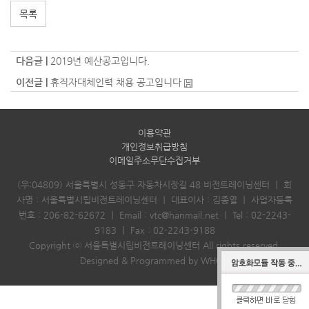
목록
다음글 |
2019년 예산공고입니다.
이전글 |
휴직자대체인력 채용 공고입니다
이용약관
개인정보취급방침
이메일주소무단수집거부
(우:04809) 서울특별시 성동구 자동차시장길 48 비전트레이닝센터
｜
회
사명 : 서울특별시립비전트레이닝센터
｜
대표이사 : 김종열
｜
사업자등록
번호 : 206-82-62672
｜
Email :
vtc@hanmail.net
｜
Tel :
02-2243-
9183
｜
Fax : 02-2243-9188
Copyright ⓒ 서울특별시립비전트레이닝센터 All rights reserved.
Designed & Programmed by WHOIS