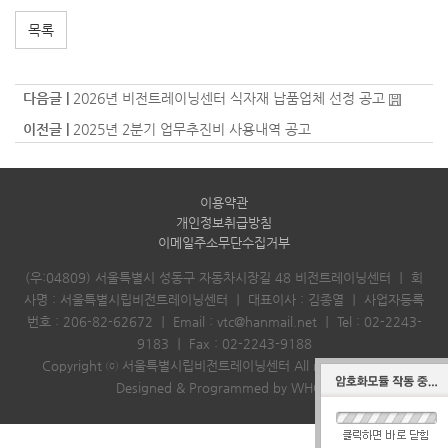
목록
다음글 |
2026년 비전트레이닝센터 식자재 납품업체 선정 공고
이전글 |
2025년 2분기 업무추진비 사용내역 공고
이용약관
개인정보취급방침
이메일주소무단수집거부
(우:04809) 서울특별시 성동구 자동차시장길 48 비전트레이닝센터
｜
회
사명 : 서울특별시립비전트레이닝센터
｜
대표이사 : 김종열
｜
사업자등록
번호 : 206-82-62672
｜
Email :
vtc@hanmail.net
｜
Tel :
02-2243-
9183
｜
Fax : 02-2243-9188
Copyright ⓒ 서울특별시립비전트레이닝센터 All rights reserved.
Designed & Programmed by WHOIS