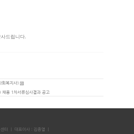
감사드립니다
.
강사회복지사)
사) 채용 1차서류심사결과 공고
닝센터
｜
대표이사 : 김종열
｜