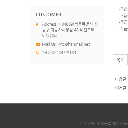
- 7
급
CUSTOMER
- 7
- 5
급
Address : (04809)서울특별시 성
- 5
급
동구 자동차시장길 48 비전트레
비전
이닝센터
Mail Us :
vtc@hanmail.net
Tel :
02-2243-9183
목록
다음글 
이전글 
(우:04809) 서울특별시 