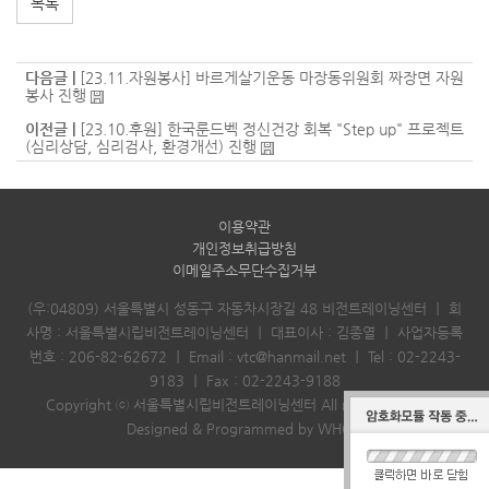
목록
다음글 |
[23.11.자원봉사] 바르게살기운동 마장동위원회 짜장면 자원
봉사 진행
이전글 |
[23.10.후원] 한국룬드벡 정신건강 회복 "Step up" 프로젝트
(심리상담, 심리검사, 환경개선) 진행
이용약관
개인정보취급방침
이메일주소무단수집거부
(우:04809) 서울특별시 성동구 자동차시장길 48 비전트레이닝센터
｜
회
사명 : 서울특별시립비전트레이닝센터
｜
대표이사 : 김종열
｜
사업자등록
번호 : 206-82-62672
｜
Email :
vtc@hanmail.net
｜
Tel :
02-2243-
9183
｜
Fax : 02-2243-9188
Copyright ⓒ 서울특별시립비전트레이닝센터 All rights reserved.
Designed & Programmed by WHOIS